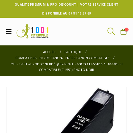
QUALITÉ PREMIUM & PRIX DISCOUNT | VOTRE SERVICE CLIENT
DISPONIBLE AU 07 81 16 57 69
0
ACCUEIL
BOUTIQUE
COMPATIBLE
,
ENCRE CANON
,
ENCRE CANON COMPATIBLE
551 – CARTOUCHE D’ENCRE ÉQUIVALENT CANON CLI-551BK XL 6443B001
COMPATIBLE (CLI551) PHOTO NOIR