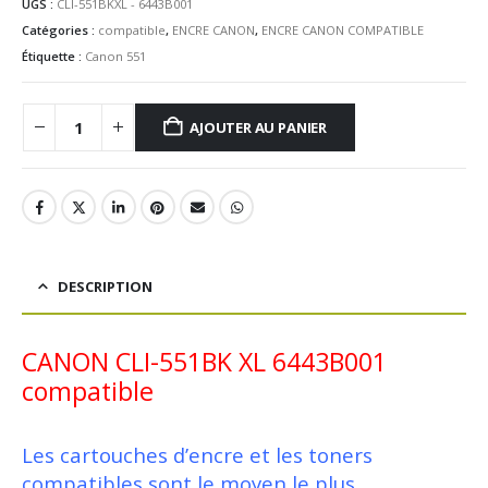
UGS :
CLI-551BKXL - 6443B001
Catégories :
compatible
,
ENCRE CANON
,
ENCRE CANON COMPATIBLE
Étiquette :
Canon 551
AJOUTER AU PANIER
DESCRIPTION
CANON CLI-551BK XL 6443B001
compatible
Les cartouches d’encre et les toners
compatibles sont le moyen le plus