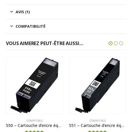
AVIS (1)
COMPATIBILITÉ
VOUS AIMEREZ PEUT-ÊTRE AUSSI…
COMPATIBLE
COMPATIBLE
550 – Cartouche d’encre équivalent CANON PGI-550PGBK XL 6431B001 compatible (PGI550) – NOIR XL
551 – Cartouche d’encre équivalent CANON CLI-551GY XL-6447B001 compatible (CLI551) – GRIS XL