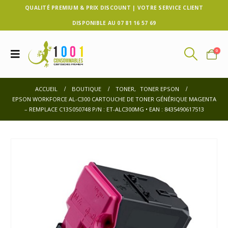
QUALITÉ PREMIUM & PRIX DISCOUNT | VOTRE SERVICE CLIENT
DISPONIBLE AU 07 81 16 57 69
0
ACCUEIL
BOUTIQUE
TONER
,
TONER EPSON
EPSON WORKFORCE AL-C300 CARTOUCHE DE TONER GÉNÉRIQUE MAGENTA
– REMPLACE C13S050748 P/N : ET-ALC300MG • EAN : 8435490617513