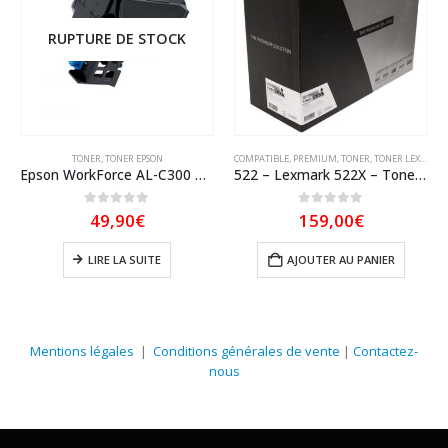
RUPTURE DE STOCK
TONER
,
TONER EPSON
COMPATIBLE
,
PREMIUM
,
TONER
,
TONER LEXMARK
Epson WorkForce AL-C300 Cartouche de toner générique noir – Remplace C13S050751 P/N : ET-ALC300BK • EAN : 8435490617490
522 – Lexmark 522X – Toner équivalent à 52D2X00 – Noir
0
sur 5
0
sur 5
49,90
€
159,00
€
LIRE LA SUITE
AJOUTER AU PANIER
Mentions légales
|
Conditions générales de vente
|
Contactez-
nous