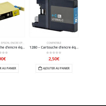
 EPSON
,
ENCRE EPSON COMPATIBLE
COMPATIBLE
COMPATIBLE
,
ENCR
0611 – Cartouche d’encre équivalent EPSON T0611 compatible « Ourson » Noir
1280 – Cartouche d’encre équivalent BROTHER LC-1280XLC compatible (LC1280) Cyan
 5
0
sur 5
5.00
90
€
2,50
€
3
R AU PANIER
AJOUTER AU PANIER
AJOUTE
s