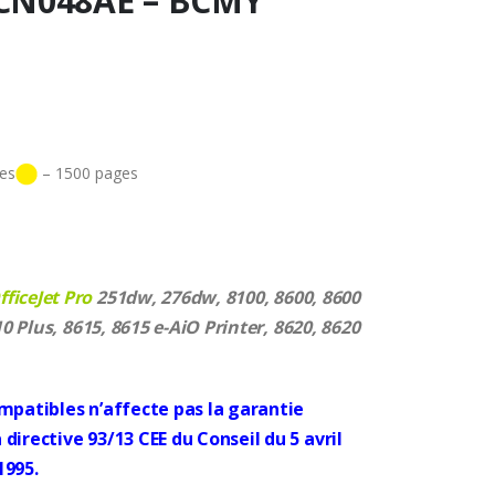
 CN048AE – BCMY
es
–
1500 pages
ficeJet Pro
251dw, 276dw, 8100, 8600, 8600
10 Plus, 8615, 8615 e-AiO Printer, 8620, 8620
ompatibles n’affecte pas la garantie
directive 93/13 CEE du Conseil du 5 avril
1995.