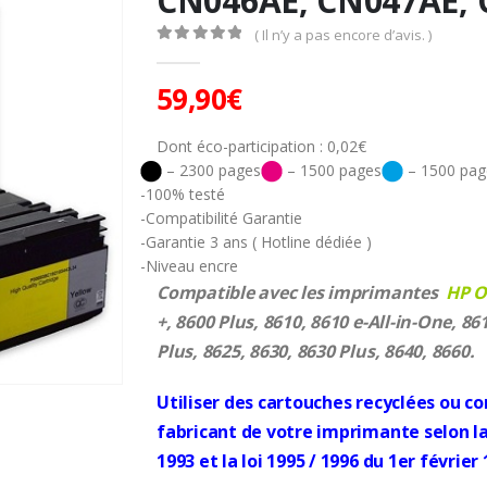
CN046AE, CN047AE,
( Il n’y a pas encore d’avis. )
0
Sur 5
59,90
€
Dont éco-participation :
0,02
€
–
2300 pages
–
1500 pages
–
1500 pag
-100% testé
-Compatibilité Garantie
-Garantie 3 ans ( Hotline dédiée )
-Niveau encre
Compatible avec les imprimantes
HP Of
+, 8600 Plus, 8610, 8610 e-All-in-One, 86
Plus, 8625, 8630, 8630 Plus, 8640, 8660.
Utiliser des cartouches recyclées ou c
fabricant de votre imprimante selon la 
1993 et la loi 1995 / 1996 du 1er février 