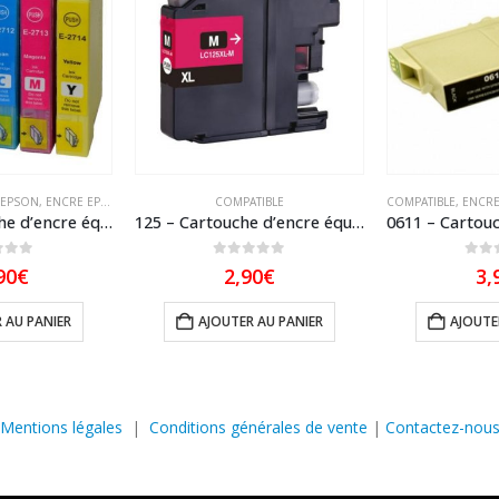
 EPSON
,
ENCRE EPSON COMPATIBLE
COMPATIBLE
COMPATIBLE
,
ENCRE
2715 – Cartouche d’encre équivalent EPSON T2715XL 27XL compatible « Réveil » Pack 4 couleurs XL
125 – Cartouche d’encre équivalent BROTHER LC-125XLM compatible (LC125) Magenta
5
0
sur 5
0
sur
90
€
2,90
€
3,
 AU PANIER
AJOUTER AU PANIER
AJOUTE
Mentions légales
|
Conditions générales de vente
|
Contactez-nou