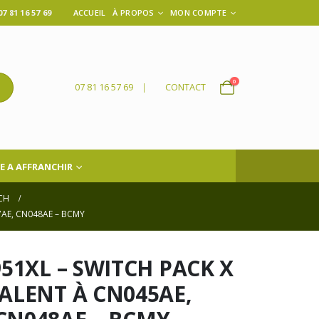
 81 16 57 69
ACCUEIL
À PROPOS
MON COMPTE
0
07 81 16 57 69
|
CONTACT
E A AFFRANCHIR
CH
7AE, CN048AE – BCMY
951XL – SWITCH PACK X
VALENT À CN045AE,