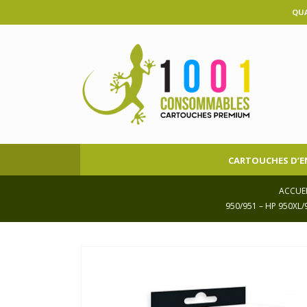
QUA
CARTOUCHES D’E
ACCUE
950/951 – HP 950XL