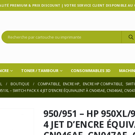
LITÉ PREMIUM & PRIX DISCOUNT | VOTRE SERVICE CLIENT DISPONIBLE AU 07
NCRE
TONER / TAMBOUR
CONSOMMABLES 3D
MACHIN
IL
BOUTIQUE
COMPATIBLE
,
ENCRE HP
,
ENCRE HP COMPATIBLE
,
SWIT
/951XL – SWITCH PACK X 4 JET D’ENCRE ÉQUIVALENT À CN045AE, CN046AE, CN04
950/951 – HP 950XL/
4 JET D’ENCRE ÉQUI