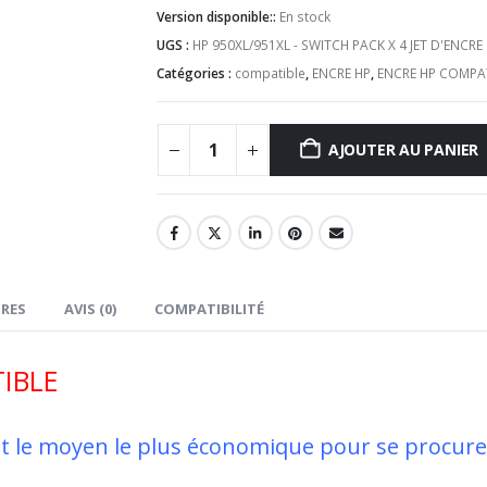
Version disponible::
En stock
UGS :
HP 950XL/951XL - SWITCH PACK X 4 JET D'ENCR
Catégories :
compatible
,
ENCRE HP
,
ENCRE HP COMPA
AJOUTER AU PANIER
RES
AVIS (0)
COMPATIBILITÉ
IBLE
t le moyen le plus économique pour se procurer 