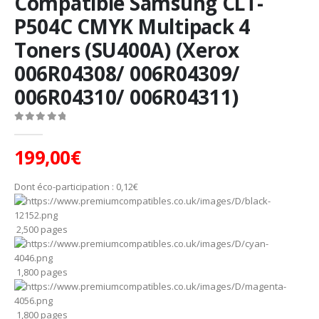
Compatible Samsung CLT-
P504C CMYK Multipack 4
Toners (SU400A) (Xerox
006R04308/ 006R04309/
006R04310/ 006R04311)
0
Sur 5
199,00
€
Dont éco-participation :
0,12
€
2,500 pages
1,800 pages
1,800 pages