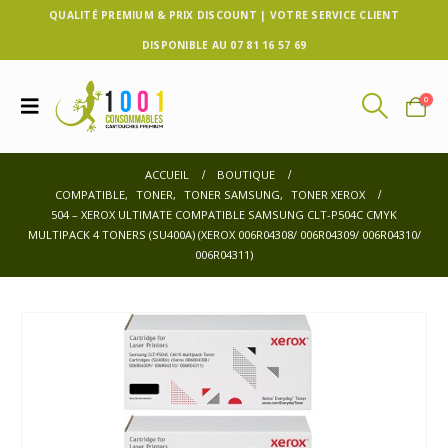
QUALITÉ PREMIUM & PRIX DISCOUNT | VOTRE SERVICE CLIENT
DISPONIBLE AU 07 81 16 57 69
0
ACCUEIL
BOUTIQUE
COMPATIBLE
,
TONER
,
TONER SAMSUNG
,
TONER XEROX
504 – XEROX ULTIMATE COMPATIBLE SAMSUNG CLT-P504C CMYK
MULTIPACK 4 TONERS (SU400A) (XEROX 006R04308/ 006R04309/ 006R04310/
006R04311)