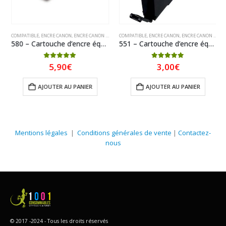
COMPATIBLE
,
ENCRE CANON
,
ENCRE CANON COMPATIBLE
COMPATIBLE
,
PREMIUM
,
ENCRE CANON
,
ENCRE CANON COMPATIBLE
580 – Cartouche d’encre équivalent Canon PGI-580PGBK XXL compatible (PGI580XXL / 1970C001) XXL
551 – Cartouche d’encre équivalent CANON CLI-551BK XL 6443B001 compatible (CLI551) Photo Noir
5.00
sur 5
5.00
sur 5
5,90
€
3,00
€
AJOUTER AU PANIER
AJOUTER AU PANIER
Mentions légales
|
Conditions générales de vente
|
Contactez-
nous
© 2017 -2024 - Tous les droits réservés