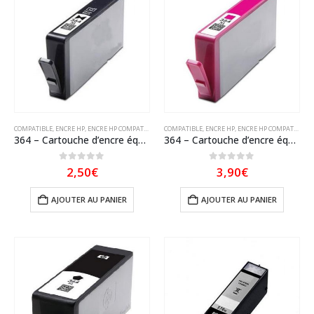
COMPATIBLE
,
ENCRE HP
,
ENCRE HP COMPATIBLE
COMPATIBLE
,
ENCRE HP
,
ENCRE HP COMPATIBLE
364 – Cartouche d’encre équivalent HP-364XL – CB322EE compatible (HP364) NOIR PHOTO XL
364 – Cartouche d’encre équivalent HP-364XL-CB324EE compatible (HP364) MAGENTA XL
0
sur 5
0
sur 5
2,50
€
3,90
€
AJOUTER AU PANIER
AJOUTER AU PANIER