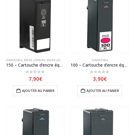
COMPATIBLE
,
ENCRE LEXMARK
,
ENCRE LEXMARK COMPATIBLE
COMPATIBLE
150 – Cartouche d’encre équivalent Lexmark 150 XL 14N1614E compatible Noir
100 – Cartouche d’encre équivalent LEXMARK 100XL 14N1068E compatible MAGENTA XL
0
sur 5
0
sur 5
7,90
€
3,90
€
AJOUTER AU PANIER
AJOUTER AU PANIER