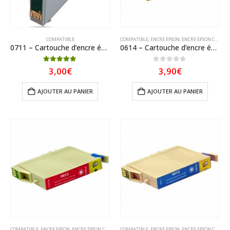
COMPATIBLE
COMPATIBLE
,
ENCRE EPSON
,
ENCRE EPSON COMPATIBLE
0711 – Cartouche d’encre équivalent EPSON T0711 compatible (T0891) « Guépard et Singe » NOIR
0614 – Cartouche d’encre équivalent EPSON T0614 compatible « Ourson » Jaune
5.00
sur 5
0
sur 5
3,00
€
3,90
€
AJOUTER AU PANIER
AJOUTER AU PANIER
COMPATIBLE
,
ENCRE EPSON
,
ENCRE EPSON COMPATIBLE
COMPATIBLE
,
ENCRE EPSON
,
ENCRE EPSON COMPATIBLE