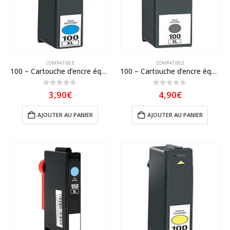
COMPATIBLE
COMPATIBLE
100 – Cartouche d’encre équivalent LEXMARK 100XL 14N1069E compatible CYAN XL
100 – Cartouche d’encre équivalent LEXMARK 100XL 14N1068E compatible NOIR XL
0
sur 5
0
sur 5
3,90
€
4,90
€
AJOUTER AU PANIER
AJOUTER AU PANIER