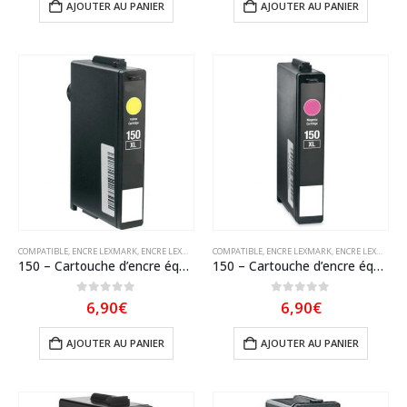
AJOUTER AU PANIER
AJOUTER AU PANIER
COMPATIBLE
,
ENCRE LEXMARK
,
ENCRE LEXMARK COMPATIBLE
COMPATIBLE
,
ENCRE LEXMARK
,
ENCRE LEXMARK COMPATIBLE
150 – Cartouche d’encre équivalent LEXMARK 150 XL 14N1618E compatible Jaune
150 – Cartouche d’encre équivalent Lexmark 150XL 14N1609 compatible Magenta
0
sur 5
0
sur 5
6,90
€
6,90
€
AJOUTER AU PANIER
AJOUTER AU PANIER