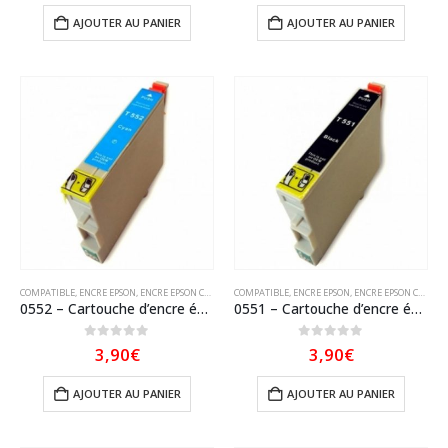
AJOUTER AU PANIER
AJOUTER AU PANIER
COMPATIBLE
,
ENCRE EPSON
,
ENCRE EPSON COMPATIBLE
COMPATIBLE
,
ENCRE EPSON
,
ENCRE EPSON COMPATIBLE
0552 – Cartouche d’encre équivalent EPSON T0552 compatible « Canard » Cyan
0551 – Cartouche d’encre équivalent EPSON T0551 compatible « canard » Noir
0
sur 5
0
sur 5
3,90
€
3,90
€
AJOUTER AU PANIER
AJOUTER AU PANIER