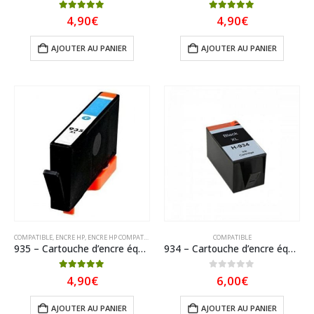
5.00
sur 5
5.00
sur 5
4,90
€
4,90
€
AJOUTER AU PANIER
AJOUTER AU PANIER
COMPATIBLE
,
ENCRE HP
,
ENCRE HP COMPATIBLE
COMPATIBLE
935 – Cartouche d’encre équivalent HP-935XL-C2P24AE compatible (HP935) CYAN XL
934 – Cartouche d’encre équivalent HP 934XL-C2P23AE compatible (HP934) NOIR XL
5.00
sur 5
0
sur 5
4,90
€
6,00
€
AJOUTER AU PANIER
AJOUTER AU PANIER