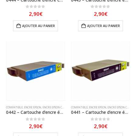
0
sur 5
0
sur 5
2,90
€
2,90
€
AJOUTER AU PANIER
AJOUTER AU PANIER
COMPATIBLE
,
ENCRE EPSON
,
ENCRE EPSON COMPATIBLE
COMPATIBLE
,
ENCRE EPSON
,
ENCRE EPSON COMPATIBLE
0442 – Cartouche d’encre équivalent EPSON T0442 compatible « Parasol » Cyan
0441 – Cartouche d’encre équivalent EPSON T0441 compatible « Parasol » Noir
0
sur 5
0
sur 5
2,90
€
2,90
€