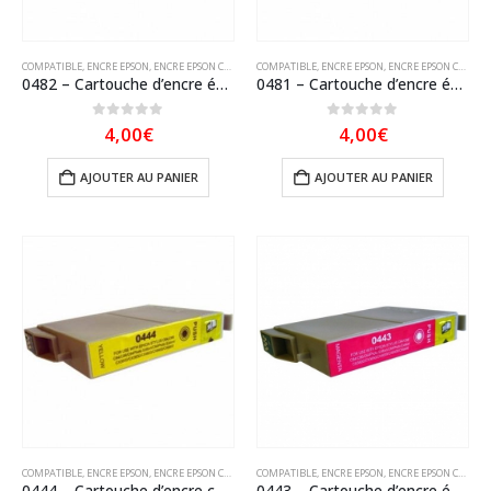
COMPATIBLE
,
ENCRE EPSON
,
ENCRE EPSON COMPATIBLE
COMPATIBLE
,
ENCRE EPSON
,
ENCRE EPSON COMPATIBLE
0482 – Cartouche d’encre équivalent EPSON T0482 compatible « Hippocampe » Cyan
0481 – Cartouche d’encre équivalent EPSON T0481 compatible « Hippocampe » Noir
0
sur 5
0
sur 5
4,00
€
4,00
€
AJOUTER AU PANIER
AJOUTER AU PANIER
COMPATIBLE
,
ENCRE EPSON
,
ENCRE EPSON COMPATIBLE
COMPATIBLE
,
ENCRE EPSON
,
ENCRE EPSON COMPATIBLE
0444 – Cartouche d’encre compatible EPSON T0444 compatible « Parasol » Jaune
0443 – Cartouche d’encre équivalent EPSON T0443 compatible « Parasol » Magenta