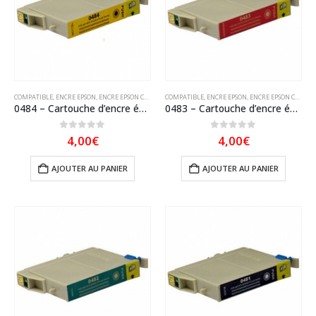
COMPATIBLE
,
ENCRE EPSON
,
ENCRE EPSON COMPATIBLE
COMPATIBLE
,
ENCRE EPSON
,
ENCRE EPSON COMPATIBLE
0484 – Cartouche d’encre équivalent EPSON T0484 compatible « Hippocampe » Jaune
0483 – Cartouche d’encre équivalent EPSON T0483 compatible « Hippocampe » Magenta
0
sur 5
0
sur 5
4,00
€
4,00
€
AJOUTER AU PANIER
AJOUTER AU PANIER