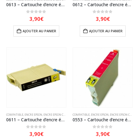
0613 – Cartouche d’encre équivalent EPSON T0613 compatible « Ourson » Magenta
0612 – Cartouche d’encre équivalent EPSON T0612 compatible « Ourson » Cyan
0
sur 5
0
sur 5
3,90
€
3,90
€
AJOUTER AU PANIER
AJOUTER AU PANIER
COMPATIBLE
,
ENCRE EPSON
,
ENCRE EPSON COMPATIBLE
COMPATIBLE
,
ENCRE EPSON
,
ENCRE EPSON COMPATIBLE
0611 – Cartouche d’encre équivalent EPSON T0611 compatible « Ourson » Noir
0553 – Cartouche d’encre équivalent EPSON T0553 compatible « Canard » Magenta
0
sur 5
0
sur 5
3,90
€
3,90
€