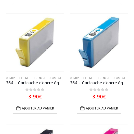
COMPATIBLE
,
ENCRE HP
,
ENCRE HP COMPATIBLE
COMPATIBLE
,
ENCRE HP
,
ENCRE HP COMPATIBLE
364 – Cartouche d’encre équivalent HP 364XL-CB325EE-CN687E compatible (HP364) JAUNE XL
364 – Cartouche d’encre équivalent HP 364XL- CB323EE-CN685EE compatible Cyan XL (HP364)
0
sur 5
0
sur 5
3,90
€
3,90
€
AJOUTER AU PANIER
AJOUTER AU PANIER