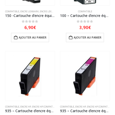
COMPATIBLE
,
ENCRE LEXMARK
,
ENCRE LEXMARK COMPATIBLE
COMPATIBLE
150 -Cartouche d’encre équivalent Lexmark 150XL 14N1615E compatible Cyan
100 – Cartouche d’encre équivalent LEXMARK 100XL 14N1071E compatible JAUNE XL
0
sur 5
0
sur 5
6,90
€
3,90
€
AJOUTER AU PANIER
AJOUTER AU PANIER
COMPATIBLE
,
ENCRE HP
,
ENCRE HP COMPATIBLE
COMPATIBLE
,
ENCRE HP
,
ENCRE HP COMPATIBLE
935 – Cartouche d’encre équivalent HP-935XL-C2P26AE compatible (HP935) Jaune XL
935 – Cartouche d’encre équivalent HP 935 XL-C2P25AE compatible (HP935) Magenta XL