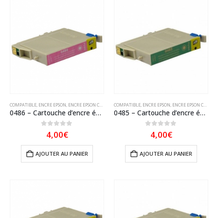
COMPATIBLE
,
ENCRE EPSON
,
ENCRE EPSON COMPATIBLE
COMPATIBLE
,
ENCRE EPSON
,
ENCRE EPSON COMPATIBLE
0486 – Cartouche d’encre équivalent EPSON T0486 compatible « Hippocampe » Magenta clair
0485 – Cartouche d’encre équivalent EPSON T0485 compatible « Hippocampe » Cyan clair
0
sur 5
0
sur 5
4,00
€
4,00
€
AJOUTER AU PANIER
AJOUTER AU PANIER