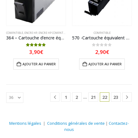
COMPATIBLE
,
ENCRE HP
,
ENCRE HP COMPATIBLE
COMPATIBLE
364 – Cartouche d’encre équivalent HP-364XL-CN684EE compatible (HP364) Noir XL
570 -Cartouche équivalent CANON PGI-570PGBK XL-0318C001 compatible (PGI570) NOIR XL
5.00
sur 5
0
sur 5
3,90
€
2,90
€
AJOUTER AU PANIER
AJOUTER AU PANIER
…
1
2
21
22
23
Mentions légales
|
Conditions générales de vente
|
Contactez-
nous