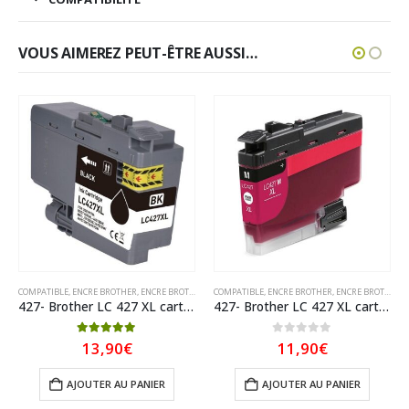
VOUS AIMEREZ PEUT-ÊTRE AUSSI…
COMPATIBLE
,
ENCRE BROTHER
,
ENCRE BROTHER COMPATIBLE
COMPATIBLE
,
ENCRE BROTHER
,
ENCRE BROTHER COMPATIBLE
427- Brother LC 427 XL cartouche d’encre compatible Noir – LC427 XL
427- Brother LC 427 XL cartouche d’encre compatible Magenta – LC427 XL
5.00
sur 5
0
sur 5
13,90
€
11,90
€
AJOUTER AU PANIER
AJOUTER AU PANIER