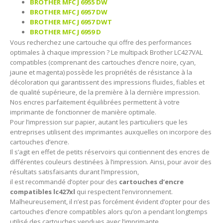
BROTHER MFC J 6955 DW
BROTHER MFC J 6957 DW
BROTHER MFC J 6957 DWT
BROTHER MFC J 6959 D
Vous recherchez une cartouche qui offre des performances
optimales à chaque impression ? Le multipack Brother LC427VAL
compatibles (comprenant des cartouches d’encre noire, cyan,
jaune et magenta) possède les propriétés de résistance à la
décoloration qui garantissent des impressions fluides, fiables et
de qualité supérieure, de la première à la dernière impression.
Nos encres parfaitement équilibrées permettent à votre
imprimante de fonctionner de manière optimale.
Pour l’impression sur papier, autant les particuliers que les
entreprises utilisent des imprimantes auxquelles on incorpore des
cartouches d’encre.
Il s’agit en effet de petits réservoirs qui contiennent des encres de
différentes couleurs destinées à l’impression. Ainsi, pour avoir des
résultats satisfaisants durant l’impression,
il est recommandé d’opter pour des
cartouches d’encre
compatibles lc427xl
qui respectent l’environnement.
Malheureusement, il n’est pas forcément évident d’opter pour des
cartouches d’encre compatibles alors qu’on a pendant longtemps
utilisé des cartouches vendues avec l’imprimante.