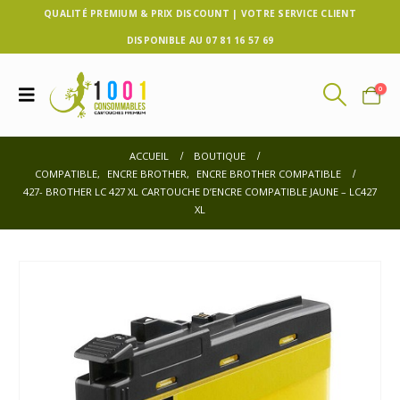
QUALITÉ PREMIUM & PRIX DISCOUNT | VOTRE SERVICE CLIENT
DISPONIBLE AU 07 81 16 57 69
0
ACCUEIL
BOUTIQUE
COMPATIBLE
,
ENCRE BROTHER
,
ENCRE BROTHER COMPATIBLE
427- BROTHER LC 427 XL CARTOUCHE D’ENCRE COMPATIBLE JAUNE – LC427
XL