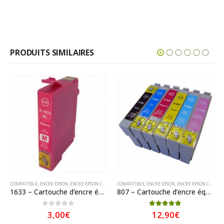
PRODUITS SIMILAIRES
COMPATIBLE
,
ENCRE EPSON
,
ENCRE EPSON COMPATIBLE
COMPATIBLE
,
ENCRE EPSON
,
ENCRE EPSON COMPATIBLE
1633 – Cartouche d’encre équivalent Epson 16 XL – 1633 compatible « Série Stylo plume » Magenta XL
807 – Cartouche d’encre équivalent EPSON T0807 – 807 – compatible (T0797) « Colibri et Chouette »Pack 6 Couleurs
0
sur 5
5.00
sur 5
3,00
€
12,90
€