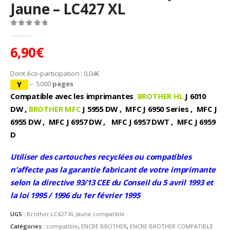
Jaune – LC427 XL
0
Sur 5
6,90
€
Dont éco-participation :
0,04
€
– 5000
pages
Compatible avec les imprimantes
BROTHER HL
J 6010
DW ,
BROTHER MFC
J 5955 DW , MFC J 6950 Series , MFC J
6955 DW , MFC J 6957 DW , MFC J 6957 DWT , MFC J 6959
D
Utiliser des cartouches recyclées ou compatibles
n’affecte pas la garantie fabricant de votre imprimante
selon la directive 93/13 CEE du Conseil du 5 avril 1993 et
la loi 1995 / 1996 du 1er février 1995
UGS :
Brother LC427 XL Jaune compatible
Catégories :
compatible
,
ENCRE BROTHER
,
ENCRE BROTHER COMPATIBLE