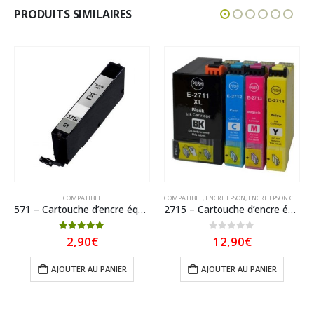
PRODUITS SIMILAIRES
COMPATIBLE
COMPATIBLE
,
ENCRE EPSON
,
ENCRE EPSON COMPATIBLE
571 – Cartouche d’encre équivalent CANON CLI-571GY XL compatible 0335C001 (CLI571) – GRIS XL
2715 – Cartouche d’encre équivalent EPSON T2715XL 27XL compatible « Réveil » Pack 4 couleurs XL
5.00
sur 5
0
sur 5
2,90
€
12,90
€
AJOUTER AU PANIER
AJOUTER AU PANIER