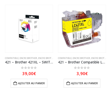
COMPATIBLE
,
ENCRE BROTHER
,
ENCRE BROTHER COMPATIBLE
COMPATIBLE
,
SWITCH
,
ENCRE BROTHER
,
ENCRE BROTHER COMPATIBLE
421 – Brother 421XL – SWITCH Pack x 4 jet d’encre compatible avec LC421XLVAL – Noir Cyan Magenta Jaune
421 – Brother Compatible LC 421 XL cartouche Jaune
0
sur 5
0
sur 5
39,00
€
3,90
€
AJOUTER AU PANIER
AJOUTER AU PANIER