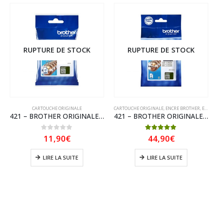
RUPTURE DE STOCK
RUPTURE DE STOCK
CARTOUCHE ORIGINALE
CARTOUCHE ORIGINALE
,
ENCRE BROTHER
,
ENCRE BROTHER ORIGINAL
421 – BROTHER ORIGINALE LC 421 Jaune 200 Pages (LC421)
421 – BROTHER ORIGINALE LC 421 Pack 4 cartouches VAL (LC421)
0
sur 5
5.00
sur 5
11,90
€
44,90
€
LIRE LA SUITE
LIRE LA SUITE