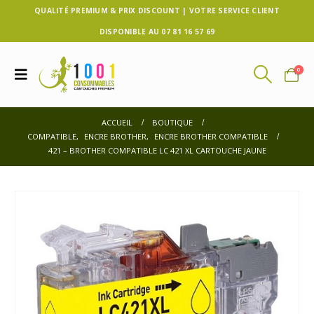
QUALITÉ PREMIUM & PRIX DISCOUNT | VOTRE SERVICE CLIENT
DISPONIBLE AU 07 81 16 57 69
0
ACCUEIL
BOUTIQUE
COMPATIBLE
,
ENCRE BROTHER
,
ENCRE BROTHER COMPATIBLE
421 – BROTHER COMPATIBLE LC 421 XL CARTOUCHE JAUNE