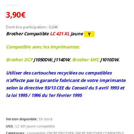
0
Sur 5
3,90
€
Dont éco-participation :
0,04
€
Brother Compatible
LC 421 XL
Jaune
Compatible avec les imprimantes:
Brother DCP
J1050DW, J114DW
,
Brother MFC
J1010DW.
Utiliser des cartouches recyclées ou compatibles
n’affecte pas la garantie fabricant de votre imprimante
selon la directive 93/13 CEE du Conseil du 5 avril 1993 et
la loi 1995 / 1996 du 1er février 1995
Version disponible::
En stock
UGS :
LC 421 jaune compatible
Catégories :
compatible
,
ENCRE BROTHER
,
ENCRE BROTHER COMPATIBLE