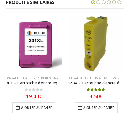
PRODUITS SIMILAIRES
COMPATIBLE
,
ENCRE HP
,
ENCRE HP COMPATIBLE
COMPATIBLE
,
ENCRE EPSON
,
ENCRE EPSON COMPATIBLE
301 – Cartouche d’encre équivalent HP 301XL compatible CH564EE (HP301) TRICOLOR XL
1634 – Cartouche d’encre équivalent EPSON T1634 compatible « Stylo plume » Jaune XL
0
sur 5
5.00
sur 5
19,00
€
3,50
€
AJOUTER AU PANIER
AJOUTER AU PANIER