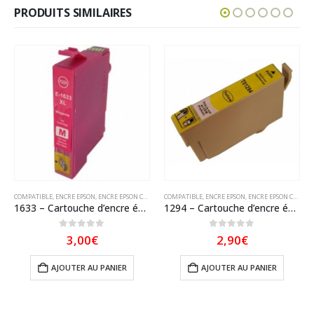
PRODUITS SIMILAIRES
COMPATIBLE
,
ENCRE EPSON
,
ENCRE EPSON COMPATIBLE
COMPATIBLE
,
ENCRE EPSON
,
ENCRE EPSON COMPATIBLE
1633 – Cartouche d’encre équivalent Epson 16 XL – 1633 compatible « Série Stylo plume » Magenta XL
1294 – Cartouche d’encre équivalent EPSON T1294 compatible « Pomme » Jaune
0
sur 5
0
sur 5
3,00
€
2,90
€
AJOUTER AU PANIER
AJOUTER AU PANIER