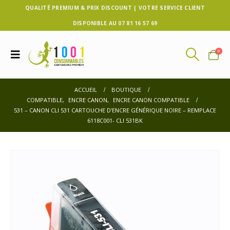
QUALITÉ PREMIUM & PRIX DISCOUNT | VOTRE SERVICE CLIENT
DISPONIBLE AU 07 81 16 57 69
0
ACCUEIL
BOUTIQUE
COMPATIBLE
,
ENCRE CANON
,
ENCRE CANON COMPATIBLE
531 – CANON CLI 531 CARTOUCHE D’ENCRE GÉNÉRIQUE NOIRE – REMPLACE
6118C001- CLI 531BK