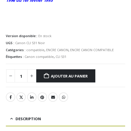
1996 du 1er février 1995
Version disponible::
En stock
UGS :
Canon CLI 531 Noir
Catégories :
compatible
,
ENCRE CANON
,
ENCRE CANON COMPATIBLE
Étiquettes :
Canon compatible
,
CLI 531
AJOUTER AU PANIER
DESCRIPTION