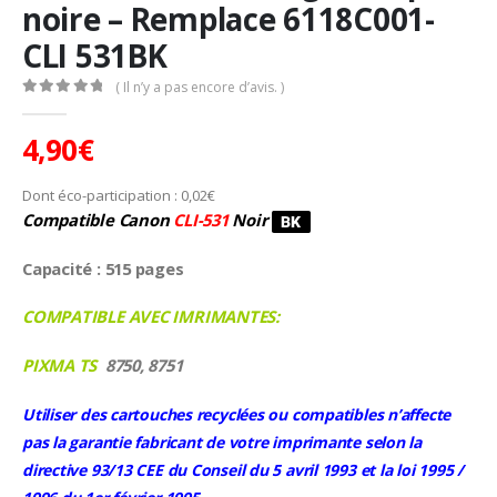
noire – Remplace 6118C001-
CLI 531BK
( Il n’y a pas encore d’avis. )
0
Sur 5
4,90
€
Dont éco-participation :
0,02
€
Compatible Canon
CLI-531
Noir
Capacité : 515 pages
COMPATIBLE AVEC IMRIMANTES:
PIXMA TS
8750, 8751
Utiliser des cartouches recyclées ou compatibles n’affecte
pas la garantie fabricant de votre imprimante selon la
directive 93/13 CEE du Conseil du 5 avril 1993 et la loi 1995 /