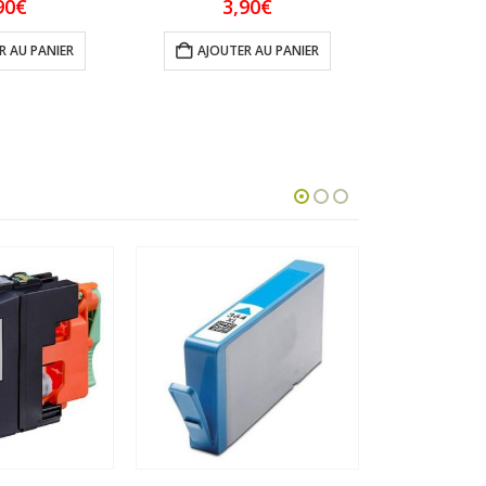
90
€
3,90
€
3
R AU PANIER
AJOUTER AU PANIER
AJOUTE