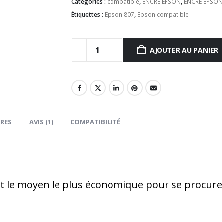
Catégories :
compatible
,
ENCRE EPSON
,
ENCRE EPSON
Étiquettes :
Epson 807
,
Epson compatible
AJOUTER AU PANIER
RES
AVIS (1)
COMPATIBILITÉ
t le moyen le plus économique pour se procurer 