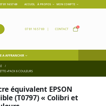
 81 16 57 69
ACCUEIL
À PROPOS
MON COMPTE
0
07 81 16 57 69
|
CONTACT
E A AFFRANCHIR
LE
UETTE »PACK 6 COULEURS
ncre équivalent EPSON
ble (T0797) « Colibri et