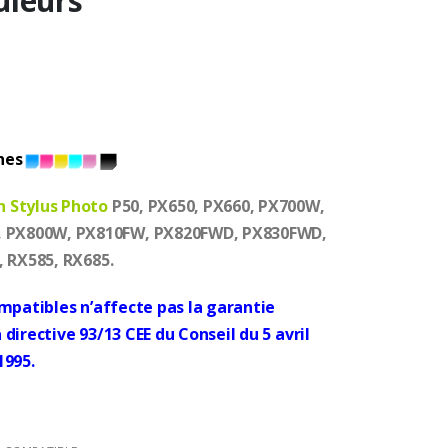
uleurs
hes
n Stylus Photo
P50, PX650, PX660, PX700W,
 PX800W, PX810FW, PX820FWD, PX830FWD,
, RX585, RX685.
ompatibles n’affecte pas la garantie
directive 93/13 CEE du Conseil du 5 avril
1995.