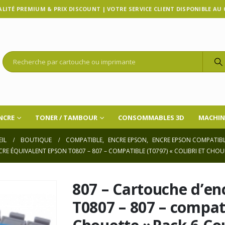
LITÉ PREMIUM & PRIX DISCOUNT | VOTRE SERVICE CLIENT DISPONIBLE AU 07
NCRE
TONER / TAMBOUR
CONSOMMABLES 3D
MACHIN
IL
BOUTIQUE
COMPATIBLE
,
ENCRE EPSON
,
ENCRE EPSON COMPATIB
RE ÉQUIVALENT EPSON T0807 – 807 – COMPATIBLE (T0797) « COLIBRI ET CHO
807 – Cartouche d’e
T0807 – 807 – compati