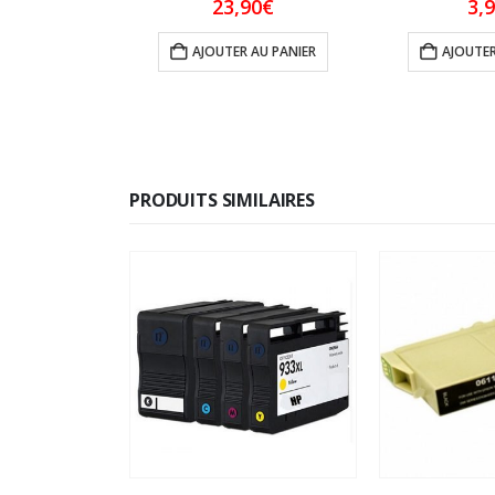
0
€
23,90
€
3,
 AU PANIER
AJOUTER AU PANIER
AJOUTER
PRODUITS SIMILAIRES