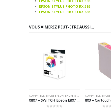
EPSON STYLUS PHOTO RX 585
EPSON STYLUS PHOTO RX 595
EPSON STYLUS PHOTO RX 685
VOUS AIMEREZ PEUT-ÊTRE AUSSI…
EPSON
,
ENCRE EPSON COMPATIBLE
COMPATIBLE
,
ENCRE EPSON
,
ENCRE EPSON COMPATIBLE
COMPATIBLE
,
,
SWITCH
ENCRE
806 – Cartouche d’encre équivalent EPSON T0806 – 806 – compatible (T0796) « Colibri et Chouette » Magenta clair
0807 – SWITCH Epson E807 Pack x 6 compatible avec C13T08074011 – Pack 6 couleurs
5
0
sur 5
0
sur 