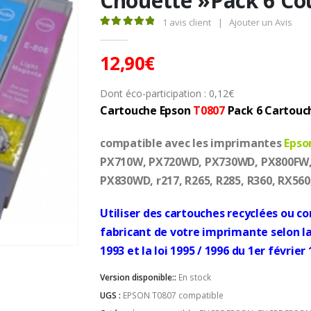
Chouette »Pack 6 Co
1
avis client
|
Ajouter un Avis
5.00
Sur 5
12,90
€
Dont éco-participation :
0,12
€
Cartouche Epson
T0807
Pack 6 Cartouc
compatible avec les imprimantes
Epso
PX710W, PX720WD, PX730WD, PX800FW,
PX830WD, r217, R265, R285, R360, RX560
Utiliser des cartouches recyclées ou c
fabricant de votre imprimante selon la 
1993 et la loi 1995 / 1996 du 1er février 
Version disponible::
En stock
UGS :
EPSON T0807 compatible