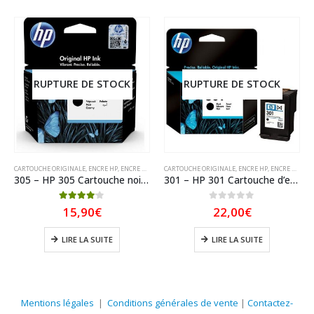
RUPTURE DE STOCK
RUPTURE DE STOCK
CARTOUCHE ORIGINALE
,
ENCRE HP
,
ENCRE HP ORIGINAL
CARTOUCHE ORIGINALE
,
ENCRE HP
,
ENCRE HP ORIGINAL
305 – HP 305 Cartouche noire originale (3YM61AE)HP305
301 – HP 301 Cartouche d’encre originale(CH561EE) encre vivara HP301
4.00
sur 5
0
sur 5
15,90
€
22,00
€
l
LIRE LA SUITE
LIRE LA SUITE
€.
Mentions légales
|
Conditions générales de vente
|
Contactez-