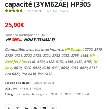
capacité (3YM62AE) HP305
1
avis client
|
Ajouter un Avis
5.00
Sur 5
25,90
€
Dont éco-participation :
0,02
€
HP
305XL
NOIRE (3YM62AE)
Compatible avec les imprimantes
HP Deskjet
2700, 2710,
2720, 2721, 2722, 2723, 2724, 2732, 2752, 2755, 4155,
HP
Deskjet Plus
4110, 4120, 4122, 4130, 4140, 4152, 4158,
HP
Envy
6010, 6020, 6022, 6030, 6032, 6052, 6055, 6420, 8717,
Pro 6422, Pro 6430, Pro 6432.
Version disponible::
Rupture de stock
UGS :
305 - HP 305 (3YM62AE)
Catégories :
cartouche originale
,
ENCRE HP
,
ENCRE HP ORIGINAL