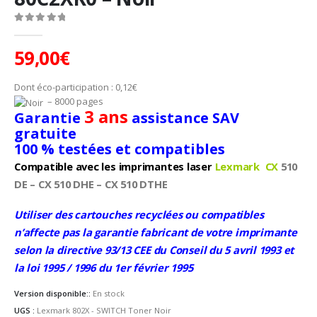
0
Sur 5
59,00
€
Dont éco-participation :
0,12
€
– 8000 pages
3 ans
Garantie
assistance SAV
gratuite
100 % testées et compatibles
Compatible avec les imprimantes laser
Lexmark CX
510
DE – CX 510 DHE – CX 510 DTHE
Utiliser des cartouches recyclées ou compatibles
n’affecte pas la garantie fabricant de votre imprimante
selon la directive 93/13 CEE du Conseil du 5 avril 1993 et
la loi 1995 / 1996 du 1er février 1995
Version disponible::
En stock
UGS :
Lexmark 802X - SWITCH Toner Noir