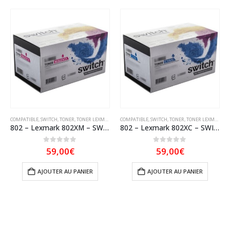
COMPATIBLE
,
SWITCH
,
TONER
,
TONER LEXMARK
COMPATIBLE
,
SWITCH
,
TONER
,
TONER LEXMARK
802 – Lexmark 802XM – SWITCH Toner équivalent à 80C2XM0 – Magenta
802 – Lexmark 802XC – SWITCH Toner équivalent à 80C2XC0 – Cyan
0
sur 5
0
sur 5
59,00
€
59,00
€
AJOUTER AU PANIER
AJOUTER AU PANIER