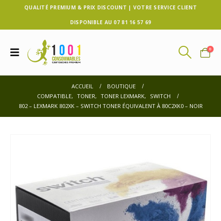
QUALITÉ PREMIUM & PRIX DISCOUNT | VOTRE SERVICE CLIENT
DISPONIBLE AU 07 81 16 57 69
0
ACCUEIL
BOUTIQUE
COMPATIBLE
,
TONER
,
TONER LEXMARK
,
SWITCH
802 – LEXMARK 802XK – SWITCH TONER ÉQUIVALENT À 80C2XK0 – NOIR