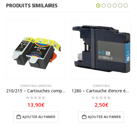
PRODUITS SIMILAIRES
COMPATIBLE
,
SAMSUNG
COMPATIBLE
210/215 – Cartouches compatibles SAMSUNG M215 / M210 – Pack De 2 Cartouches XL (Copie)
1280 – Cartouche d’encre équivalent BROTHER LC-1280XLC compatible (LC1280) Cyan
0
sur 5
0
sur 5
13,90
€
2,50
€
AJOUTER AU PANIER
AJOUTER AU PANIER