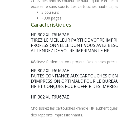
Créez des photos couleur de haute qualité et des
excellente sans soucis. Les cartouches haute capac
3 couleurs
~330 pages
Caractéristiques
HP 302 XL F6U67AE
TIREZ LE MEILLEUR PARTI DE VOTRE IMP
PROFESSIONNELLE DONT VOUS AVEZ BESO
ATTENDEZ DE VOTRE IMPRIMANTE HP.
Réalisez facilement vos projets. Des alertes préc
HP 302 XL F6U67AE
FAITES CONFIANCE AUX CARTOUCHES D’E
D’IMPRESSION OPTIMALE POUR LE BUREAU
HP ET CONÇUES POUR OFFRIR DES IMPRE
HP 302 XL F6U67AE
Choisissez les cartouches d’encre HP authentique
des rapports impressionnants.