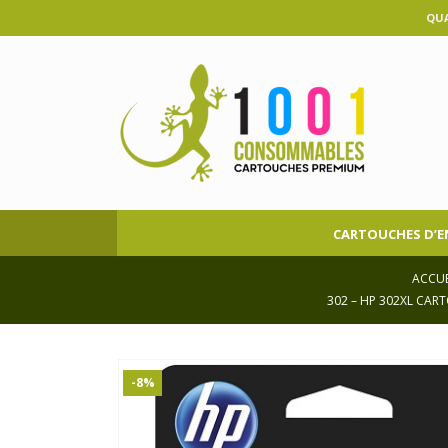
QUA
CARTOUCHES D’E
ACCUE
302 – HP 302XL CAR
-8%