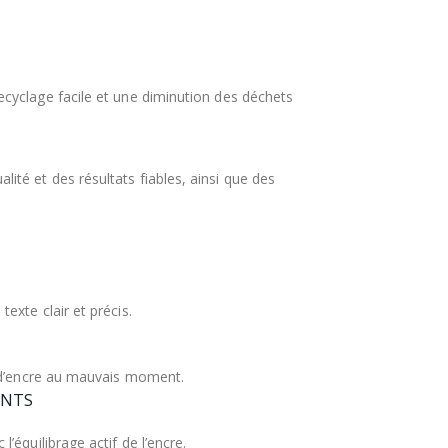
cyclage facile et une diminution des déchets
té et des résultats fiables, ainsi que des
xte clair et précis.
t d’encre au mauvais moment.
ENTS
équilibrage actif de l’encre.