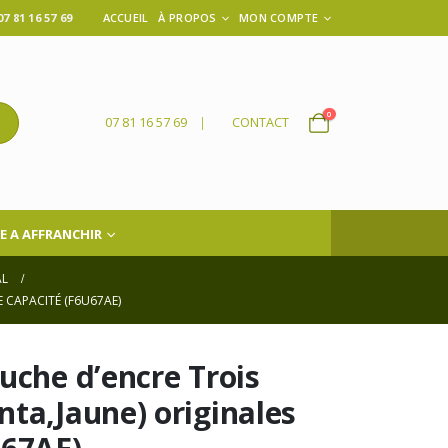
 81 16 57 69
ACCUEIL
À PROPOS
MON COMPTE
0
07 81 16 57 69
|
CONTACT
E A AFFRANCHIR
AL
 CAPACITÉ (F6U67AE)
uche d’encre Trois
ta,Jaune) originales