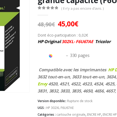
grande capacité (F6
( Il n’y a pas encore d’avis. )
0
Sur 5
Le
Le
45,00
€
48,90
€
prix
prix
initial
actuel
Dont éco-participation :
0,02
€
HP Original
302XL- F6U67AE
Tricolor
était :
est :
48,90€.
45,00€.
– 33
0 pages
Compatible avec les imprimantes
HP 
3632 tout-en-un, 3633 tout-en-un, 3634, 
Envy
4520, 4521, 4522, 4523, 4524, 4525,
3831, 3832, 3833, 3835, 4650, 4656, 4657,
Version disponible::
Rupture de stock
UGS :
HP 302XL F6U67AE
Catégories :
cartouche originale
,
ENCRE HP
,
ENCRE HP