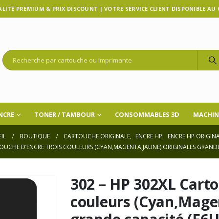
LITÉ PREMIUM & PRIX DISCOUNT | VOTRE SERVICE CLIENT DISPONIBLE AU 07
NCRE
TONER / TAMBOUR
CONSOMMABLES 3D
MACHIN
IL
BOUTIQUE
CARTOUCHE ORIGINALE
,
ENCRE HP
,
ENCRE HP ORIGIN
TOUCHE D’ENCRE TROIS COULEURS (CYAN,MAGENTA,JAUNE) ORIGINALES GRANDE
302 – HP 302XL Carto
couleurs (Cyan,Magen