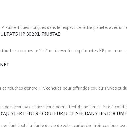
P authentiques conçues dans le respect de notre planète, avec un re
SULTATS HP 302 XL F6U67AE
rtouches conçues précisément avec les imprimantes HP pour une quali
 NET
rtouches d’encre HP, conçues pour offrir des couleurs vives et du te
ises de niveau bas d’encre vous permettent de ne jamais être à cour
 D’AJUSTER L’ENCRE COULEUR UTILISÉE DANS LES DOCUM
ndant toute la durée de vie de votre cartouche trois couleurs avec l’