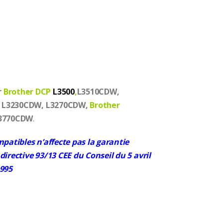
r
Brother DCP
L3500
,
L3510CDW,
 L3230CDW, L3270CDW,
Brother
L3770CDW
.
mpatibles n’affecte pas la garantie
irective 93/13 CEE du Conseil du 5 avril
1995