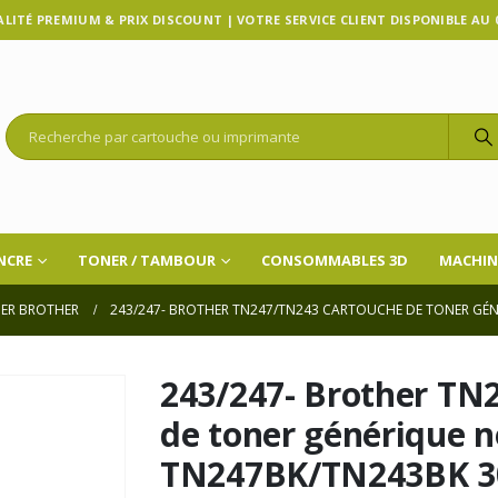
LITÉ PREMIUM & PRIX DISCOUNT | VOTRE SERVICE CLIENT DISPONIBLE AU 07
NCRE
TONER / TAMBOUR
CONSOMMABLES 3D
MACHIN
ER BROTHER
243/247- BROTHER TN247/TN243 CARTOUCHE DE TONER GÉN
243/247- Brother TN
de toner générique n
TN247BK/TN243BK 3