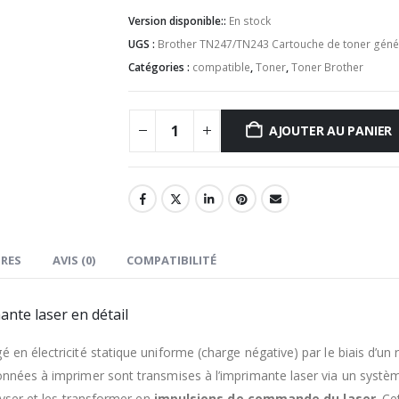
Version disponible::
En stock
UGS :
Brother TN247/TN243 Cartouche de toner géné
Catégories :
compatible
,
Toner
,
Toner Brother
AJOUTER AU PANIER
RES
AVIS (0)
COMPATIBILITÉ
nte laser en détail
é en électricité statique uniforme (charge négative) par le biais d’u
nnées à imprimer sont transmises à l’imprimante laser via un système 
alyser et les transformer en
impulsions de commande du laser
. C