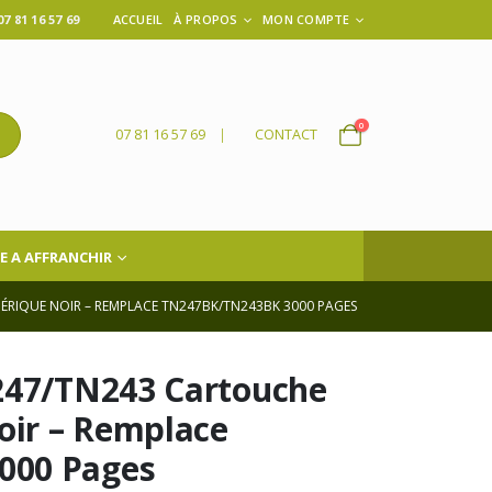
 81 16 57 69
ACCUEIL
À PROPOS
MON COMPTE
0
07 81 16 57 69
|
CONTACT
E A AFFRANCHIR
ÉRIQUE NOIR – REMPLACE TN247BK/TN243BK 3000 PAGES
247/TN243 Cartouche
oir – Remplace
000 Pages