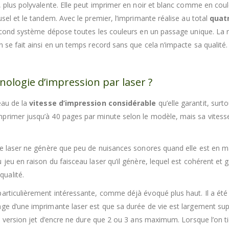
e, plus polyvalente. Elle peut imprimer en noir et blanc comme en co
sel et le tandem. Avec le premier, l’imprimante réalise au total
quat
 second système dépose toutes les couleurs en un passage unique. La 
 se fait ainsi en un temps record sans que cela n’impacte sa qualité.
nologie d’impression par laser ?
eau de la
vitesse d’impression considérable
qu’elle garantit, sur
mprimer jusqu’à 40 pages par minute selon le modèle, mais sa vites
nte laser ne génère que peu de nuisances sonores quand elle est en 
jeu en raison du faisceau laser qu’il génère, lequel est cohérent et 
ualité.
particulièrement intéressante, comme déjà évoqué plus haut. Il a é
age d’une imprimante laser est que sa durée de vie est largement su
la version jet d’encre ne dure que 2 ou 3 ans maximum. Lorsque l’on t