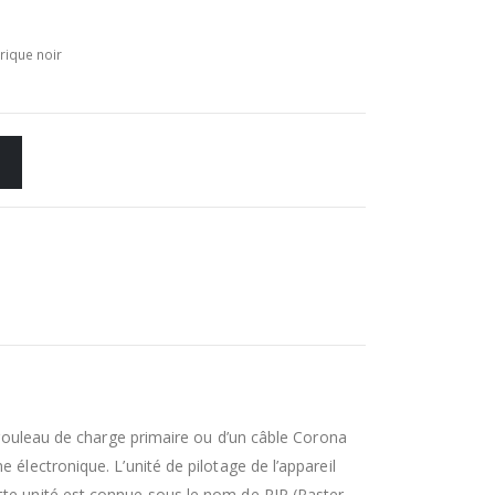
rique noir
n rouleau de charge primaire ou d’un câble Corona
électronique. L’unité de pilotage de l’appareil
ette unité est connue sous le nom de RIP (Raster