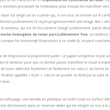
es données provenant de l’ordinateur pour ensuite les transférer vers
e laser est dirigé sur un scanner qui, à son tour, le renvoie sur le tam
lectrisé positivement et reçoit progressivement une image dite « xér
 le tambour, qui est en l’occurrence chargé positivement, passe dev
couche homogène de toner particulièrement fine
. Le tambour v
orsque l’on interrompt l’impression à ce stade-là, on peut constater 
e de l’impression à proprement parler. Le papier à imprimer reçoit un
vers le tambour pour que ce dernier puisse transférer le visuel à im
 de toner adhèrent facilement et facilement sur celui-ci. Au terme du 
fixation appelée « fuser ». L’ancre en poudre se fond par la suite et 
 laser.
n nettoyage. Une lamelle en plastique va racler toute sa surface afin 
s iront directement dans un réservoir dédié qui est intégré ou non à l