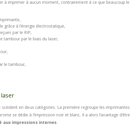
apier à imprimer à aucun moment, contrairement à ce que beaucoup l
imprimante,
 grâce à l’énergie électrostatique,
eçues par le RIP,
le tambour par le biais du laser,
bour,
par le tambour,
 laser
se scindent en deux catégories. La première regroupe les imprimant
me se dédie à l’impression noir et blanc. Il a alors l’avantage d’être
ié aux impressions internes
.