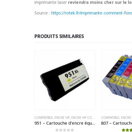
imprimante laser
reviendra moins cher sur le 
Source :
https://rotek.fr/imprimante-comment-fonc
PRODUITS SIMILAIRES
BROTHER
,
ENCRE BROTHER COMPATIBLE
COMPATIBLE
,
ENCRE HP
,
ENCRE HP COMPATIBLE
COMPATIBLE
,
ENCRE
223 – Cartouche d’encre équivalent Brother LC 223BK compatible (LC223) Noir
951 – Cartouche d’encre équivalent HP-951XL compatible CN048AE (HP951) Jaune XL