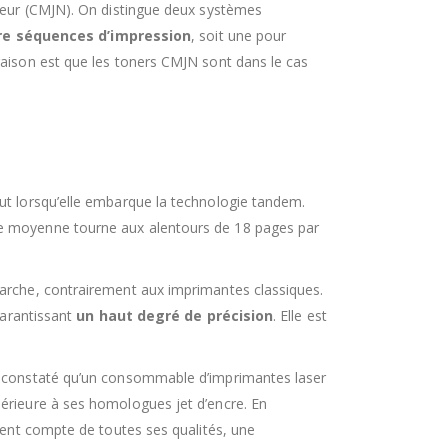
uleur (CMJN). On distingue deux systèmes
re séquences d’impression
, soit une pour
raison est que les toners CMJN sont dans le cas
tout lorsqu’elle embarque la technologie tandem.
se moyenne tourne aux alentours de 18 pages par
marche, contrairement aux imprimantes classiques.
garantissant
un haut degré de précision
. Elle est
té constaté qu’un consommable d’imprimantes laser
périeure à ses homologues jet d’encre. En
ient compte de toutes ses qualités, une