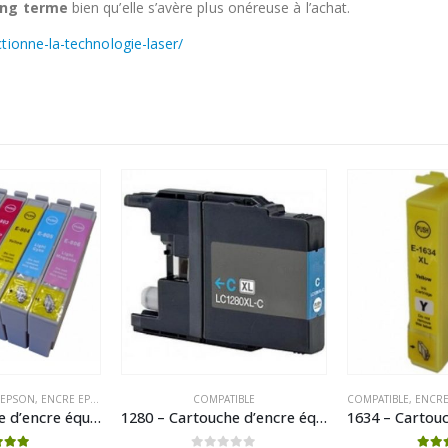
long terme
bien qu’elle s’avère plus onéreuse à l’achat.
tionne-la-technologie-laser/
 EPSON
,
ENCRE EPSON COMPATIBLE
COMPATIBLE
COMPATIBLE
,
ENCRE
807 – Cartouche d’encre équivalent EPSON T0807 – 807 – compatible (T0797) « Colibri et Chouette »Pack 6 Couleurs
1280 – Cartouche d’encre équivalent BROTHER LC-1280XLC compatible (LC1280) Cyan