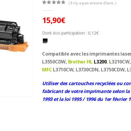
( Il n’y a pas encore d’avis. )
0
Sur 5
15,90
€
Dont éco-participation :
0,12
€
Compatible avec les imprimantes lase
L3550CDW,
Brother HL
L3200
,
L3210CW,
MFC
L3710CW, L3730CDN, L3750CDW, 
Utiliser des cartouches recyclées ou co
fabricant de votre imprimante selon la d
1993 et la loi 1995 / 1996 du 1er février 