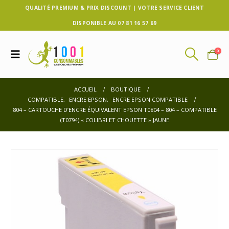
QUALITÉ PREMIUM & PRIX DISCOUNT | VOTRE SERVICE CLIENT
DISPONIBLE AU 07 81 16 57 69
0
ACCUEIL
BOUTIQUE
COMPATIBLE
,
ENCRE EPSON
,
ENCRE EPSON COMPATIBLE
804 – CARTOUCHE D’ENCRE ÉQUIVALENT EPSON T0804 – 804 – COMPATIBLE
(T0794) « COLIBRI ET CHOUETTE » JAUNE