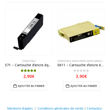
,
PREMIUM
COMPATIBLE
COMPATIBLE
,
ENCRE EPSON
,
ENCRE EPSON COMPATIBLE
571 – Cartouche d’encre équivalent CANON CLI-571BK XL compatible 0331C001 (CLI571) – NOIR XL
0611 – Cartouche d’encre équivalent EPSON T0611 compatible « Ourson » Noir
5.00
sur 5
0
sur 5
2,90
€
3,90
€
AJOUTER AU PANIER
AJOUTER AU PANIER
Mentions légales
|
Conditions générales de vente
|
Contactez-