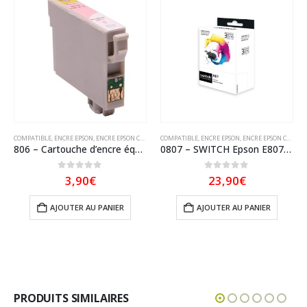
COMPATIBLE
,
ENCRE EPSON
,
ENCRE EPSON COMPATIBLE
COMPATIBLE
,
ENCRE EPSON
,
ENCRE EPSON COMPATIBLE
806 – Cartouche d’encre équivalent EPSON T0806 – 806 – compatible (T0796) « Colibri et Chouette » Magenta clair
0807 – SWITCH Epson E807 Pack x 6 compatible avec C13T08074011 – Pack 6 couleurs
0
sur 5
0
sur 5
3,90
€
23,90
€
AJOUTER AU PANIER
AJOUTER AU PANIER
PRODUITS SIMILAIRES