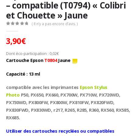
– compatible (T0794) « Colibri
et Chouette » Jaune
( Il n’y a pas encore d’avis. )
0
Sur 5
3,90
€
Dont éco-participation :
0,02
€
Cartouche Epson
T0804
Jaune
Capacité : 13 ml
compatible avec les imprimantes
Epson Stylus
Photo
P50, PX650, PX660, PX700W, PX710W, PX720WD,
PX730WD, PX800FW, PX800W, PX810FW, PX820FWD,
PX830FWD, PX830WD, r217, R265, R285, R360, RX560, RX585,
RX685.
Utiliser des cartouches recyclées ou compatibles