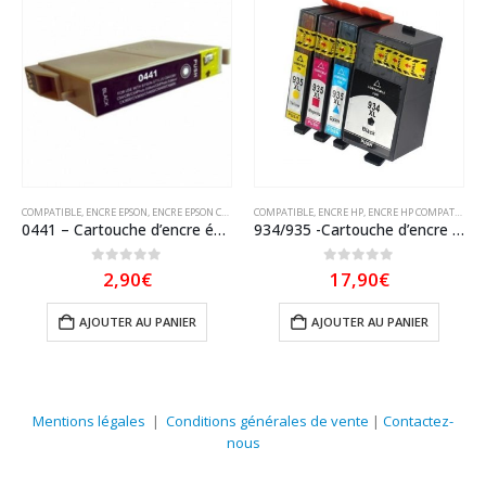
COMPATIBLE
,
ENCRE EPSON
,
ENCRE EPSON COMPATIBLE
COMPATIBLE
,
ENCRE HP
,
ENCRE HP COMPATIBLE
0441 – Cartouche d’encre équivalent EPSON T0441 compatible « Parasol » Noir
934/935 -Cartouche d’encre équivalent HP 934XL-HP 935XL compatible (HP934/HP935) Pack 4 Cartouches XL
0
sur 5
0
sur 5
2,90
€
17,90
€
AJOUTER AU PANIER
AJOUTER AU PANIER
Mentions légales
|
Conditions générales de vente
|
Contactez-
nous