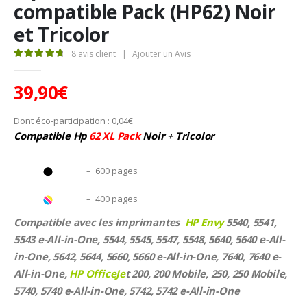
compatible Pack (HP62) Noir
et Tricolor
8
avis client
|
Ajouter un Avis
4.88
Sur 5
39,90
€
Dont éco-participation :
0,04
€
Compatible Hp
62 XL Pack
Noir + Tricolor
–
600 pages
–
400 pages
Compatible avec les imprimantes
HP Envy
5540, 5541,
5543 e-All-in-One, 5544, 5545, 5547, 5548, 5640, 5640 e-All-
in-One, 5642, 5644, 5660, 5660 e-All-in-One, 7640, 7640 e-
All-in-One,
HP OfficeJe
t 200, 200 Mobile, 250, 250 Mobile,
5740, 5740 e-All-in-One, 5742, 5742 e-All-in-One