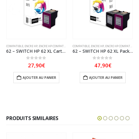
COMPATIBLE
,
ENCRE HP
,
ENCRE HP COMPATIBLE
,
SWITCH
COMPATIBLE
,
ENCRE HP
,
ENCRE HP COMPATIBLE
,
S
62 – SWITCH HP 62 XL Cartouche compatible avec C2P07AE – Tricolor
62 – SWITCH HP 62 XL Pack x 2 compatible avec C2P08AE, C2P07AE – Noir + Tricolor
0
sur 5
0
sur 5
27,90
€
47,90
€
AJOUTER AU PANIER
AJOUTER AU PANIER
PRODUITS SIMILAIRES