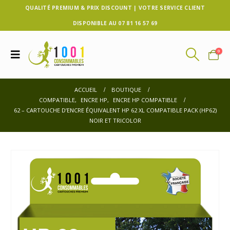
QUALITÉ PREMIUM & PRIX DISCOUNT | VOTRE SERVICE CLIENT
DISPONIBLE AU 07 81 16 57 69
0
ACCUEIL
BOUTIQUE
COMPATIBLE
,
ENCRE HP
,
ENCRE HP COMPATIBLE
62 – CARTOUCHE D’ENCRE ÉQUIVALENT HP 62 XL COMPATIBLE PACK (HP62)
NOIR ET TRICOLOR