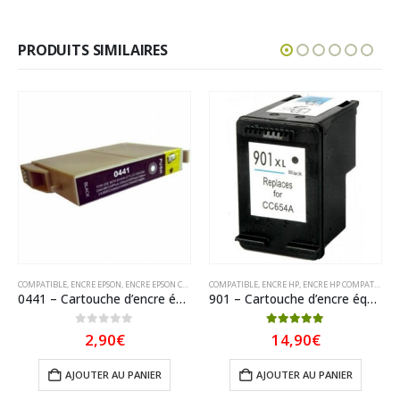
PRODUITS SIMILAIRES
COMPATIBLE
,
ENCRE EPSON
,
ENCRE EPSON COMPATIBLE
COMPATIBLE
,
ENCRE HP
,
ENCRE HP COMPATIBLE
0441 – Cartouche d’encre équivalent EPSON T0441 compatible « Parasol » Noir
901 – Cartouche d’encre équivalent HP 901 XL compatible CC654AE (HP901) Noir XL
0
sur 5
5.00
sur 5
2,90
€
14,90
€
AJOUTER AU PANIER
AJOUTER AU PANIER