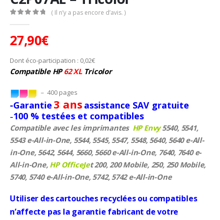
( Il n’y a pas encore d’avis. )
0
Sur 5
27,90
€
Dont éco-participation :
0,02
€
Compatible HP
62 XL
Tricolor
–
400 pages
3 ans
-Garantie
assistance SAV gratuite
100 % testées et compatibles
–
Compatible avec les imprimantes
HP Envy
5540, 5541,
5543 e-All-in-One, 5544, 5545, 5547, 5548, 5640, 5640 e-All-
in-One, 5642, 5644, 5660, 5660 e-All-in-One, 7640, 7640 e-
All-in-One,
HP OfficeJe
t 200, 200 Mobile, 250, 250 Mobile,
5740, 5740 e-All-in-One, 5742, 5742 e-All-in-One
Utiliser des cartouches recyclées ou compatibles
n’affecte pas la garantie fabricant de votre