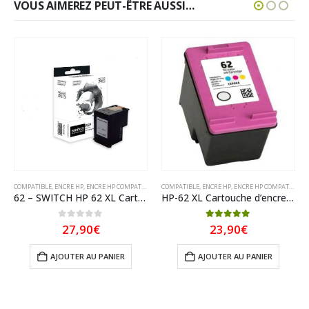
VOUS AIMEREZ PEUT-ÊTRE AUSSI…
COMPATIBLE
,
ENCRE HP
,
ENCRE HP COMPATIBLE
,
SWITCH
COMPATIBLE
,
ENCRE HP
,
ENCRE HP COMPATIBLE
62 – SWITCH HP 62 XL Cartouche compatible avec C2P05AE – Noir
HP-62 XL Cartouche d’encre équivalent HP 62 XL compatible C2P07AE (HP62) TRICOLOR
0
sur 5
5.00
sur 5
27,90
€
23,90
€
AJOUTER AU PANIER
AJOUTER AU PANIER