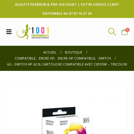
QUALITÉ PREMIUM & PRIX DISCOUNT | VOTRE SERVICE CLIENT
DISPONIBLE AU 07 81 16 57 69
0
ACCUEIL
BOUTIQUE
COMPATIBLE
,
ENCRE HP
,
ENCRE HP COMPATIBLE
,
SWITCH
62 – SWITCH HP 62 XL CARTOUCHE COMPATIBLE AVEC C2P07AE – TRICOLOR