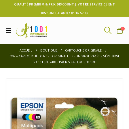
QUALITÉ PREMIUM & PRIX DISCOUNT | VOTRE SERVICE CLIENT
DISPONIBLE AU 07 81 16 57 69
0
ACCUEIL
BOUTIQUE
CARTOUCHE ORIGINALE
202 – CARTOUCHE D’ENCRE ORIGINALE EPSON 202XL PACK » SÉRIE KIWI
« C13T02G74010 PACK 5 CARTOUCHES XL