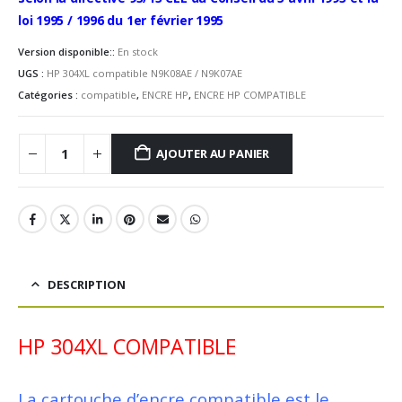
loi 1995 / 1996 du 1er février 1995
Version disponible::
En stock
UGS :
HP 304XL compatible N9K08AE / N9K07AE
Catégories :
compatible
,
ENCRE HP
,
ENCRE HP COMPATIBLE
AJOUTER AU PANIER
DESCRIPTION
HP 304XL COMPATIBLE
La cartouche d’encre compatible est le