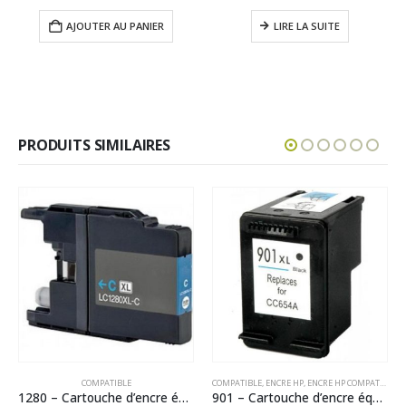
prix
prix
initial
actuel
AJOUTER AU PANIER
LIRE LA SUITE
était :
est :
46,90€.
43,00€.
PRODUITS SIMILAIRES
COMPATIBLE
COMPATIBLE
,
ENCRE HP
,
ENCRE HP COMPATIBLE
1280 – Cartouche d’encre équivalent BROTHER LC-1280XLC compatible (LC1280) Cyan
901 – Cartouche d’encre équivalent HP 901 XL compatible CC654AE (HP901) Noir XL