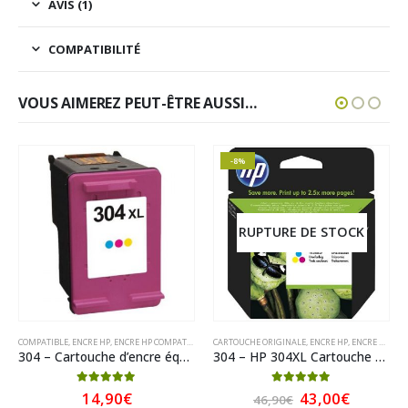
AVIS (1)
COMPATIBILITÉ
VOUS AIMEREZ PEUT-ÊTRE AUSSI…
-8%
RUPTURE DE STOCK
COMPATIBLE
,
ENCRE HP
,
ENCRE HP COMPATIBLE
CARTOUCHE ORIGINALE
,
ENCRE HP
,
ENCRE HP ORIGINAL
304 – Cartouche d’encre équivalent HP 304XL compatible N9K07AE (HP304) TRICOLOR XL
304 – HP 304XL Cartouche Trois couleurs (Cyan,Magenta,Jaune) originale grande capacité (N9K07AE)
Le
Le
5.00
sur 5
5.00
sur 5
14,90
€
43,00
€
46,90
€