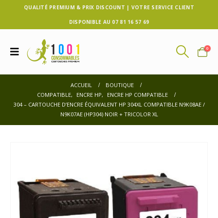
QUALITÉ PREMIUM & PRIX DISCOUNT | VOTRE SERVICE CLIENT
DISPONIBLE AU 07 81 16 57 69
0
ACCUEIL
BOUTIQUE
COMPATIBLE
,
ENCRE HP
,
ENCRE HP COMPATIBLE
304 – CARTOUCHE D’ENCRE ÉQUIVALENT HP 304XL COMPATIBLE N9K08AE /
N9K07AE (HP304) NOIR + TRICOLOR XL