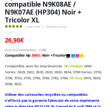
compatible N9K08AE /
N9K07AE (HP304) Noir +
Tricolor XL
1
avis client
|
Ajouter un Avis
5.00
Sur 5
26,90
€
Dont éco-participation :
0,08
€
Compatible
Hp
304XL
Noir +Tricolor
Compatible avec les imprimantes
HP Deskjet
2600
Series, 2620, 2622, 2630, 2632, 2633, 2634, 3700 Series, 3720,
3730, 3733, 3735, 3750, 3760, 3762, 3764,
HP Envy
5010, 5020,
5030, 5032.
Utiliser des cartouches recyclées ou compatibles
n’affecte pas la garantie fabricant de votre imprimante
selon la directive 93/13 CEE du Conseil du 5 avril 1993 et la