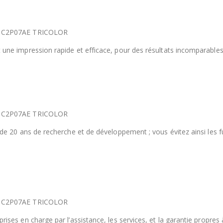
2) C2P07AE TRICOLOR
une impression rapide et efficace, pour des résultats incomparables
2) C2P07AE TRICOLOR
de 20 ans de recherche et de développement ; vous évitez ainsi les fui
2) C2P07AE TRICOLOR
ises en charge par l’assistance, les services, et la garantie propre