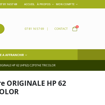
 81 16 57 69
ACCUEIL
À PROPOS
MON COMPTE
0
07 81 16 57 69
|
CONTACT
E A AFFRANCHIR
IGINALE HP 62 (HP62) C2P07AE TRICOLOR
cre ORIGINALE HP 62
COLOR