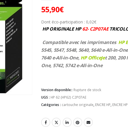
55,90
€
Dont éco-participation :
0,02
€
HP ORIGINALE HP
62- C2P07AE
TRICOL
Compatible avec les imprimantes
HP E
5545, 5547, 5548, 5640, 5640 e-All-in-One
7640 e-All-in-One,
HP OfficeJe
t 200, 200 
One, 5742, 5742 e-All-in-One
Version disponible::
Rupture de stock
UGS :
HP 62 (HP62) C2P07AE
Catégories :
cartouche originale
,
ENCRE HP
,
ENCRE HP