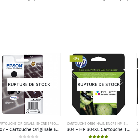
-8%
DE STOCK
RUPTURE DE STOCK
RUPTURE
ALE
,
ENCRE EPSON
,
ENCRE EPSON ORIGINAL
CARTOUCHE ORIGINALE
,
ENCRE HP
,
ENCRE HP ORIGINAL
CARTOUCHE ORIGI
407 – Cartouche Originale Epson 407 Noire (série clavier) C13T07U140
304 – HP 304XL Cartouche Trois couleurs (Cyan,Magenta,Jaune) originale grande capacité (N9K07AE)