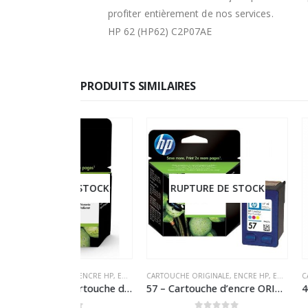
profiter entièrement de nos services.
HP 62 (HP62) C2P07AE
PRODUITS SIMILAIRES
DE STOCK
RUPTURE DE STOCK
RUPTURE 
LE
,
ENCRE HP
,
ENCRE HP ORIGINAL
CARTOUCHE ORIGINALE
,
ENCRE HP
,
ENCRE HP ORIGINAL
CARTOUCHE ORIGIN
305 – HP 305XL Cartouche d’encre Trois couleurs (Cyan, Magenta, Jaune) originale grande capacité (3YM63AE) (HP305)
57 – Cartouche d’encre ORIGINALE HP-57 (HP57) C6657A TRICOLOR