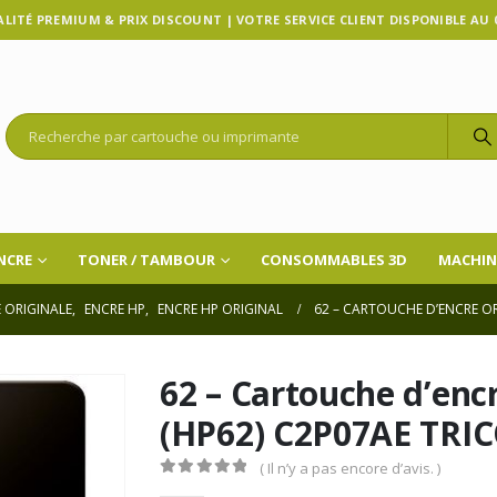
LITÉ PREMIUM & PRIX DISCOUNT | VOTRE SERVICE CLIENT DISPONIBLE AU 07
NCRE
TONER / TAMBOUR
CONSOMMABLES 3D
MACHIN
 ORIGINALE
,
ENCRE HP
,
ENCRE HP ORIGINAL
62 – CARTOUCHE D’ENCRE OR
62 – Cartouche d’en
(HP62) C2P07AE TRI
( Il n’y a pas encore d’avis. )
0
Sur 5