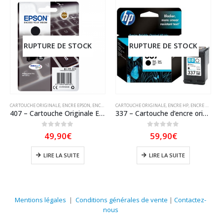
RUPTURE DE STOCK
RUPTURE DE STOCK
CARTOUCHE ORIGINALE
,
ENCRE EPSON
,
ENCRE EPSON ORIGINAL
CARTOUCHE ORIGINALE
,
ENCRE HP
,
ENCRE HP ORIGINAL
407 – Cartouche Originale Epson 407 Noire (série clavier) C13T07U140
337 – Cartouche d’encre originale HP-337 C9364EE (HP337) NOIR
0
sur 5
0
sur 5
49,90
€
59,90
€
LIRE LA SUITE
LIRE LA SUITE
Mentions légales
|
Conditions générales de vente
|
Contactez-
nous