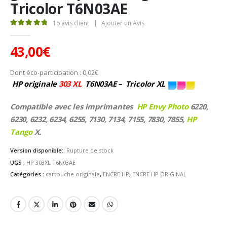
Tricolor T6N03AE
16
avis client
|
Ajouter un Avis
5.00
Sur 5
43,00
€
Dont éco-participation :
0,02
€
HP originale
303 XL
T6N03AE – Tricolor XL
Compatible avec les imprimantes
HP Envy Photo
6220,
6230, 6232, 6234, 6255, 7130, 7134, 7155, 7830, 7855,
HP
Tango
X.
Version disponible::
Rupture de stock
UGS :
HP 303XL T6N03AE
Catégories :
cartouche originale
,
ENCRE HP
,
ENCRE HP ORIGINAL