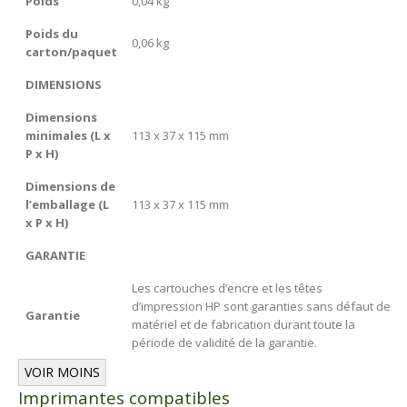
Poids
0,04 kg
Poids du
0,06 kg
carton/paquet
DIMENSIONS
Dimensions
minimales (L x
113 x 37 x 115 mm
P x H)
Dimensions de
l’emballage (L
113 x 37 x 115 mm
x P x H)
GARANTIE
Les cartouches d’encre et les têtes
d’impression HP sont garanties sans défaut de
Garantie
matériel et de fabrication durant toute la
période de validité de la garantie.
VOIR MOINS
Imprimantes compatibles