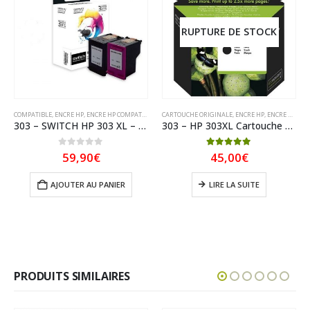
RUPTURE DE STOCK
COMPATIBLE
,
ENCRE HP
,
ENCRE HP COMPATIBLE
CARTOUCHE ORIGINALE
,
ENCRE HP
,
ENCRE HP ORIGINAL
303 – SWITCH HP 303 XL – équivalent À HP T6N04AE, T6N03AE – Noir + Tricolor
303 – HP 303XL Cartouche grande capacité originale Noire T6N04AE
0
sur 5
5.00
sur 5
59,90
€
45,00
€
AJOUTER AU PANIER
LIRE LA SUITE
PRODUITS SIMILAIRES