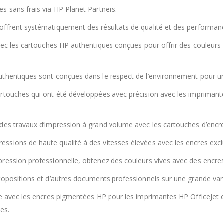
s sans frais via HP Planet Partners.
offrent systématiquement des résultats de qualité et des performan
vec les cartouches HP authentiques conçues pour offrir des couleurs r
thentiques sont conçues dans le respect de l’environnement pour un
rtouches qui ont été développées avec précision avec les imprimantes
des travaux d’impression à grand volume avec les cartouches d’encr
sions de haute qualité à des vitesses élevées avec les encres excl
pression professionnelle, obtenez des couleurs vives avec des encr
ropositions et d’autres documents professionnels sur une grande vari
re avec les encres pigmentées HP pour les imprimantes HP OfficeJet e
ées.