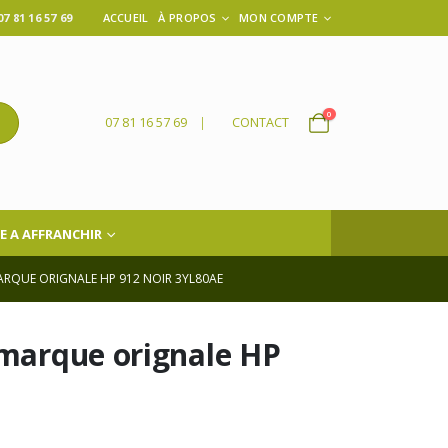
 81 16 57 69
ACCUEIL
À PROPOS
MON COMPTE
0
07 81 16 57 69
|
CONTACT
E A AFFRANCHIR
ARQUE ORIGNALE HP 912 NOIR 3YL80AE
 marque orignale HP