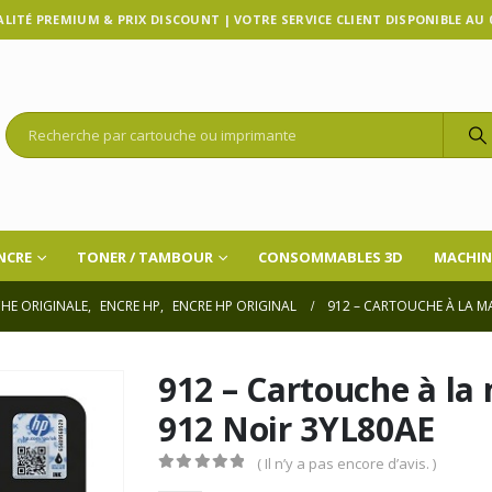
LITÉ PREMIUM & PRIX DISCOUNT | VOTRE SERVICE CLIENT DISPONIBLE AU 07
NCRE
TONER / TAMBOUR
CONSOMMABLES 3D
MACHIN
HE ORIGINALE
,
ENCRE HP
,
ENCRE HP ORIGINAL
912 – CARTOUCHE À LA M
912 – Cartouche à la
912 Noir 3YL80AE
( Il n’y a pas encore d’avis. )
0
Sur 5