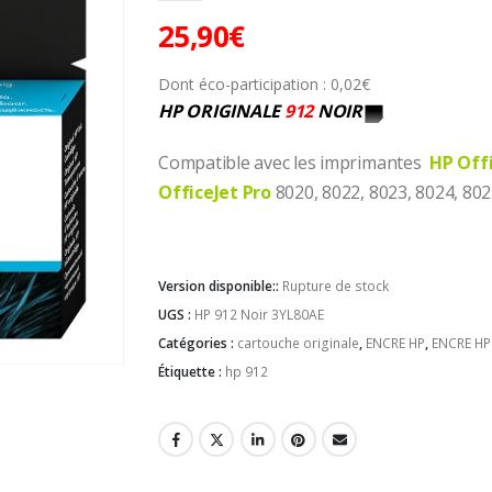
25,90
€
Dont éco-participation :
0,02
€
HP ORIGINALE
912
NOIR
Compatible avec les imprimantes
HP Off
OfficeJet Pro
8020, 8022, 8023, 8024, 802
Version disponible::
Rupture de stock
UGS :
HP 912 Noir 3YL80AE
Catégories :
cartouche originale
,
ENCRE HP
,
ENCRE HP
Étiquette :
hp 912