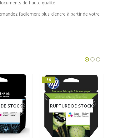
ocuments de haute qualité.
andez facilement plus d’encre à partir de votre
-8%
 DE STOCK
RUPTURE DE STOCK
RUPTURE