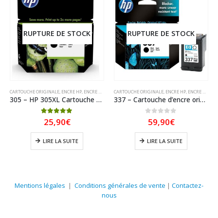
RUPTURE DE STOCK
RUPTURE DE STOCK
CARTOUCHE ORIGINALE
,
ENCRE HP
,
ENCRE HP ORIGINAL
CARTOUCHE ORIGINALE
,
ENCRE HP
,
ENCRE HP ORIGINAL
305 – HP 305XL Cartouche d’encre Noire originale grande capacité (3YM62AE) HP305
337 – Cartouche d’encre originale HP-337 C9364EE (HP337) NOIR
5.00
sur 5
0
sur 5
25,90
€
59,90
€
LIRE LA SUITE
LIRE LA SUITE
Mentions légales
|
Conditions générales de vente
|
Contactez-
nous