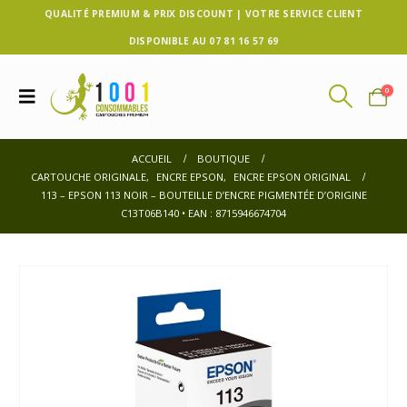
QUALITÉ PREMIUM & PRIX DISCOUNT | VOTRE SERVICE CLIENT
DISPONIBLE AU 07 81 16 57 69
0
ACCUEIL
BOUTIQUE
CARTOUCHE ORIGINALE
,
ENCRE EPSON
,
ENCRE EPSON ORIGINAL
113 – EPSON 113 NOIR – BOUTEILLE D’ENCRE PIGMENTÉE D’ORIGINE
C13T06B140 • EAN : 8715946674704