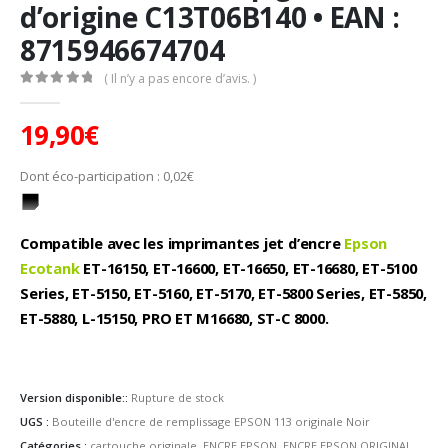
d’origine C13T06B140 • EAN :
8715946674704
( Il n’y a pas encore d’avis. )
0
Sur 5
19,90
€
Dont éco-participation :
0,02
€
Compatible avec les imprimantes jet d’encre
Epson
Ecotank
ET-16150, ET-16600, ET-16650, ET-16680, ET-5100
Series, ET-5150, ET-5160, ET-5170, ET-5800 Series, ET-5850,
ET-5880, L-15150, PRO ET M16680, ST-C 8000.
Version disponible::
Rupture de stock
UGS :
Bouteille d'encre de remplissage EPSON 113 originale Noir
Catégories :
cartouche originale
,
ENCRE EPSON
,
ENCRE EPSON ORIGINAL