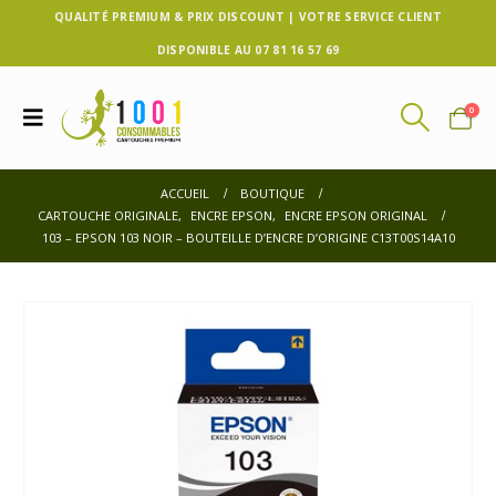
QUALITÉ PREMIUM & PRIX DISCOUNT | VOTRE SERVICE CLIENT
DISPONIBLE AU 07 81 16 57 69
0
ACCUEIL
BOUTIQUE
CARTOUCHE ORIGINALE
,
ENCRE EPSON
,
ENCRE EPSON ORIGINAL
103 – EPSON 103 NOIR – BOUTEILLE D’ENCRE D’ORIGINE C13T00S14A10