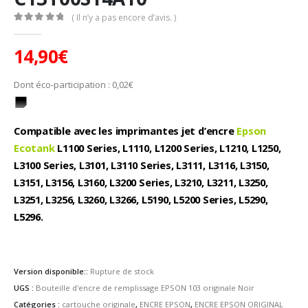
( Il n’y a pas encore d’avis. )
0
Sur 5
14,90
€
Dont éco-participation :
0,02
€
Compatible avec les imprimantes jet d’encre
Epson
Ecotank
L1100 Series, L1110, L1200 Series, L1210, L1250,
L3100 Series, L3101, L3110 Series, L3111, L3116, L3150,
L3151, L3156, L3160, L3200 Series, L3210, L3211, L3250,
L3251, L3256, L3260, L3266, L5190, L5200 Series, L5290,
L5296.
Version disponible::
Rupture de stock
UGS :
Bouteille d'encre de remplissage EPSON 103 originale Noir
Catégories :
cartouche originale
,
ENCRE EPSON
,
ENCRE EPSON ORIGINAL