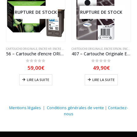
RUPTURE DE STOCK
RUPTURE DE STOCK
CARTOUCHE ORIGINALE
,
ENCRE HP
,
ENCRE HP ORIGINAL
CARTOUCHE ORIGINALE
,
ENCRE EPSON
,
ENCRE EPSON ORIGINAL
56 – Cartouche d’encre ORIGINALE HP 56 (HP56) C6656A NOIR
407 – Cartouche Originale Epson 407 Noire (série clavier) C13T07U140
0
sur 5
0
sur 5
59,00
€
49,90
€
LIRE LA SUITE
LIRE LA SUITE
Mentions légales
|
Conditions générales de vente
|
Contactez-
nous